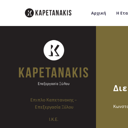
Αρχική
Η Ετα
Δι
Επιπλο Καπετανακης –
Κωνστα
Επεξεργασία Ξύλου
Ι.Κ.Ε.