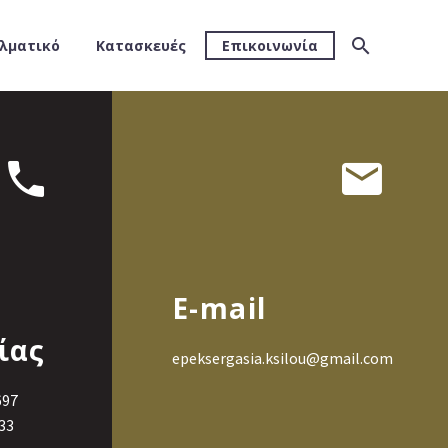
λματικό
Κατασκευές
Επικοινωνία




E-mail
ίας
epeksergasia.ksilou@gmail.com
697
33